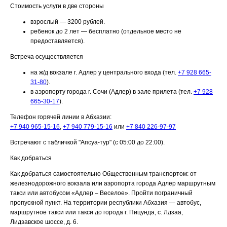
Стоимость услуги в две стороны
взрослый — 3200 рублей.
ребенок до 2 лет — бесплатно (отдельное место не
предоставляется).
Встреча осуществляется
на ж/д вокзале г. Адлер у центрального входа (тел.
+7 928 665-
31-80
).
в аэропорту города г. Сочи (Адлер) в зале прилета (тел.
+7 928
665-30-17
).
Телефон горячей линии в Абхазии:
+7 940 965-15-16
,
+7 940 779-15-16
или
+7 840 226-97-97
Встречают с табличкой "Апсуа-тур" (с 05:00 до 22:00).
Как добраться
Как добраться самостоятельно
Общественным транспортом: от
железнодорожного вокзала или аэропорта города Адлер маршрутным
такси или автобусом «Адлер – Веселое». Пройти пограничный
пропускной пункт. На территории республики Абхазия — автобус,
маршрутное такси или такси до города г. Пицунда, с. Лдзаа,
Лидзавское шоссе, д. 6.