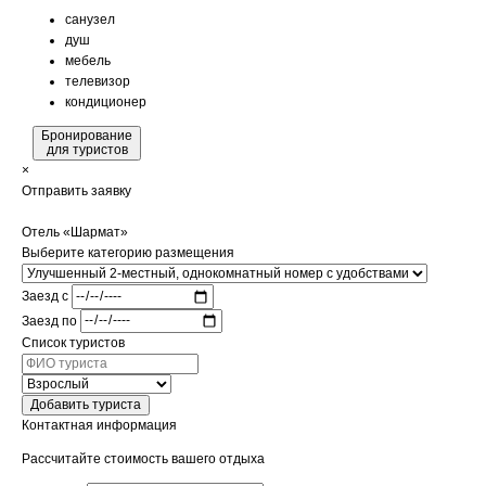
санузел
душ
мебель
телевизор
кондиционер
Бронирование
для туристов
×
Отправить заявку
Отель «Шармат»
Выберите категорию размещения
Заезд с
Заезд по
Список туристов
Добавить туриста
Контактная информация
Рассчитайте стоимость вашего отдыха