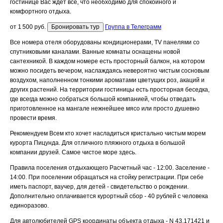
гостинице Вас ждет все, что необходимо для спокойного и
комфортного отдыха.
от 1 500 руб.
Бронировать тур
Группа в Телеграмм
Все номера отеля оборудованы кондиционерами, TV панелями со
спутниковыми каналами. Ванные комнаты оснащены новой
сантехникой. В каждом номере есть просторный балкон, на котором
можно посидеть вечером, наслаждаясь невероятно чистым сосновым
воздухом, наполненном тонкими ароматами цветущих роз, акаций и
других растений. На территории гостиницы есть просторная беседка,
где всегда можно собраться большой компанией, чтобы отведать
приготовленное на мангале нежнейшее мясо или просто душевно
провести время.
Рекомендуем
Всем кто хочет насладиться кристально чистым морем
курорта Пицунда. Для отличного пляжного отдыха в большой
компании друзей. Самое чистое море здесь.
Правила поселения отдыхающего
Расчетный час - 12:00. Заселение -
14:00. При поселении обращаться на стойку регистрации. При себе
иметь паспорт, ваучер, для детей - свидетельство о рождении.
Дополнительно оплачивается курортный сбор - 40 рублей с человека
единоразово.
Для автолюбителей
GPS координаты объекта отдыха - N 43.171421 и