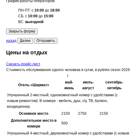
График работы операторов:
ПН-ПТ: с
10:00
до
18:00
СБ: с
10:00
до
15:00
ВС:
выходной
Закрыть форму
назад
Далее
Отправить
Цены на отдых
Скачать прайс-лист
Стоимость обслуживания одного человека в сутки, в рублях сезон 2026
г.
май-
июль-
сентябрь-
Отель «Шармат»
июнь
август
октябрь
Улучшенный 2-местный, однокомнатный номер с удобствами (с
новым ремонтом). В номере - мебель, душ, с/у, ТВ, балкон,
кондиционер.
Основное место
2150
2750
2150
Дополнительное место в
500
номере
Улучшенный 4-местный, двухкомнатный номер с удобствами (с новым