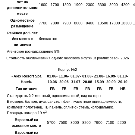
лет на
1600
1700
1800
1900
2300
3300
3900
4200
4
дополнительном
месте
Одноместное
7700
7800
7900
8000
9400
13500
17300
18300
1
размещение
Ребёнок до 5 лет
без места с
бесплатно
питанием
Агентское вознаграждение 8%
Стоимость обслуживания одного человека в сутки, в рублях сезон 2026
г.
Корпус №2
«Alex Resort Spa
01.06-
11.06-
01.07-
01.08-
21.08-
16.09-
01.10-
Hotel»
10.06
30.06
31.07
20.08
15.09
30.09
20.10
Тип питания
FB
FB
FB
FB
FB
FB
HB
Стандартный 2-местный, однокомнатный, вид на горы.
В номере: балкон, душ, санузел, фен, туалетные принадлежности,
комплект полотенец, ТВ панель, сплит-система, холодильник.
2
Площадь номера 19 м
.
Взрослый на
5700
7500
8000
8200
7900
7100
5200
основном месте
Взрослый на