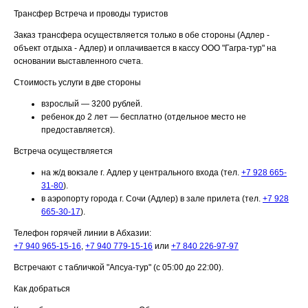
Трансфер
Встреча и проводы туристов
Заказ трансфера осуществляется только в обе стороны (Адлер -
объект отдыха - Адлер) и оплачивается в кассу ООО "Гагра-тур" на
основании выставленного счета.
Стоимость услуги в две стороны
взрослый — 3200 рублей.
ребенок до 2 лет — бесплатно (отдельное место не
предоставляется).
Встреча осуществляется
на ж/д вокзале г. Адлер у центрального входа (тел.
+7 928 665-
31-80
).
в аэропорту города г. Сочи (Адлер) в зале прилета (тел.
+7 928
665-30-17
).
Телефон горячей линии в Абхазии:
+7 940 965-15-16
,
+7 940 779-15-16
или
+7 840 226-97-97
Встречают с табличкой "Апсуа-тур" (с 05:00 до 22:00).
Как добраться