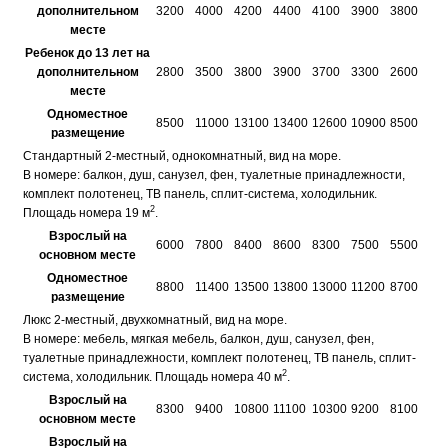
дополнительном
3200
4000
4200
4400
4100
3900
3800
месте
Ребенок до 13 лет на
дополнительном
2800
3500
3800
3900
3700
3300
2600
месте
Одноместное
8500
11000
13100
13400
12600
10900
8500
размещение
Стандартный 2-местный, однокомнатный, вид на море.
В номере: балкон, душ, санузел, фен, туалетные принадлежности,
комплект полотенец, ТВ панель, сплит-система, холодильник.
2
Площадь номера 19 м
.
Взрослый на
6000
7800
8400
8600
8300
7500
5500
основном месте
Одноместное
8800
11400
13500
13800
13000
11200
8700
размещение
Люкс 2-местный, двухкомнатный, вид на море.
В номере: мебель, мягкая мебель, балкон, душ, санузел, фен,
туалетные принадлежности, комплект полотенец, ТВ панель, сплит-
2
система, холодильник. Площадь номера 40 м
.
Взрослый на
8300
9400
10800
11100
10300
9200
8100
основном месте
Взрослый на