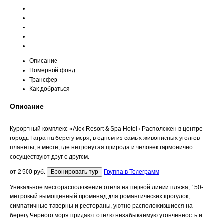
Описание
Номерной фонд
Трансфер
Как добраться
Описание
Курортный комплекс «Alex Resort & Spa Hotel»
Расположен в центре
города
Гагра на берегу моря, в одном из самых живописных уголков
планеты, в месте, где нетронутая природа и человек гармонично
сосуществуют друг с другом.
от 2 500 руб.
Бронировать тур
Группа в Телеграмм
Уникальное месторасположение отеля на первой линии пляжа, 150-
метровый вымощенный променад для романтических прогулок,
симпатичные таверны и рестораны, уютно расположившиеся на
берегу Черного моря придают отелю незабываемую утонченность и