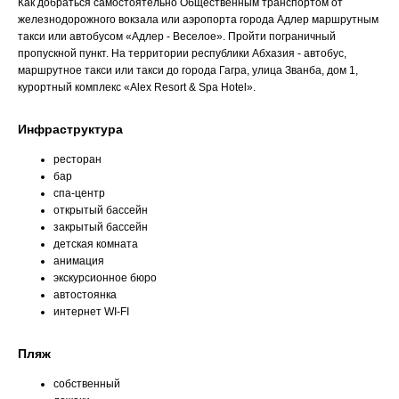
Как добраться самостоятельно
Общественным транспортом от
железнодорожного вокзала или аэропорта города Адлер маршрутным
такси или автобусом «Адлер - Веселое». Пройти пограничный
пропускной пункт. На территории республики Абхазия - автобус,
маршрутное такси или такси до города Гагра, улица Званба, дом 1,
курортный комплекс «Alex Resort & Spa Hotel».
Инфраструктура
ресторан
бар
спа-центр
открытый бассейн
закрытый бассейн
детская комната
анимация
экскурсионное бюро
автостоянка
интернет WI-FI
Пляж
собственный