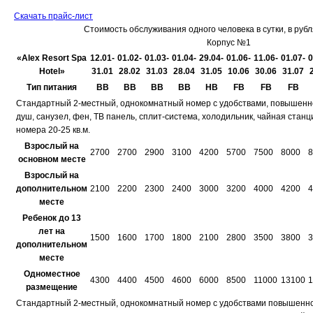
Скачать прайс-лист
Стоимость обслуживания одного человека в сутки, в рубля
Корпус №1
«Alex Resort Spa
12.01-
01.02-
01.03-
01.04-
29.04-
01.06-
11.06-
01.07-
0
Hotel»
31.01
28.02
31.03
28.04
31.05
10.06
30.06
31.07
Тип питания
BB
BB
BB
BB
HB
FB
FB
FB
Стандартный 2-местный, однокомнатный номер с удобствами, повышенн
душ, санузел, фен, ТВ панель, сплит-система, холодильник, чайная стан
номера 20-25 кв.м.
Взрослый на
2700
2700
2900
3100
4200
5700
7500
8000
8
основном месте
Взрослый на
дополнительном
2100
2200
2300
2400
3000
3200
4000
4200
4
месте
Ребенок до 13
лет на
1500
1600
1700
1800
2100
2800
3500
3800
3
дополнительном
месте
Одноместное
4300
4400
4500
4600
6000
8500
11000
13100
1
размещение
Стандартный 2-местный, однокомнатный номер с удобствами повышенно