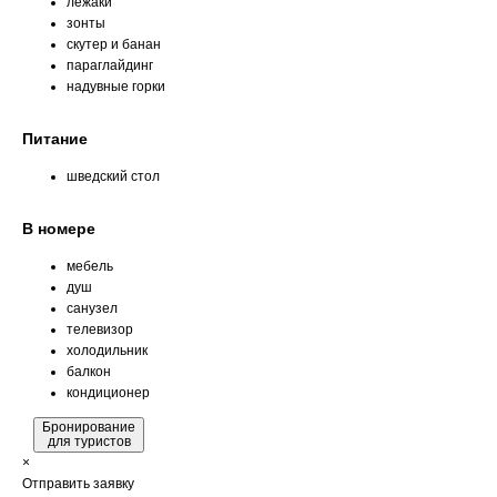
лежаки
зонты
скутер и банан
параглайдинг
надувные горки
Питание
шведский стол
В номере
мебель
душ
санузел
телевизор
холодильник
балкон
кондиционер
Бронирование
для туристов
×
Отправить заявку