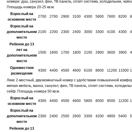
номере: душ, санузел, фен, ТВ панель, сплит-система, холодильник, чайн
Площадь номера 20-25 кв.м.
Взрослый на
2700
2700
2900
3100
4300
5800
7600
8200
8
основном месте
Взрослый на
дополнительном
2100
2200
2300
2400
3000
3300
4100
4300
4
месте
Ребенок до 13
лет на
1500
1600
1700
1800
2100
2900
3600
3900
4
дополнительном
месте
Одноместное
4300
4400
4500
4600
6100
8600
11200
13300
1
размещение
Люкс 2-местный, двухкомнатный номер с удобствами повышенной комфор
мягкая мебель, ванна, санузел, фен, ТВ панель, сплит-система, холодиль
сейф. Площадь номера 50 кв.м.
Взрослый на
4300
4400
4500
4600
5800
8500
9500
11200
1
основном месте
Взрослый на
дополнительном
2300
2400
2500
2600
3300
4200
4800
5400
5
месте
Ребенок до 13