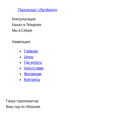
Пансионат «Литфонд»
Консультации
Канал в Telegram
Мы в Сбере
Навигация
Главная
Цены
Где купить
Агентствам
Физлицам
Контакты
Гагра-туроператор
Ваш гид по Абхазии.