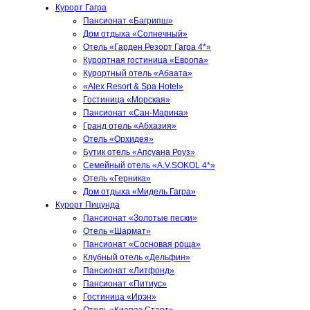
Курорт Гагра
Пансионат «Багрипш»
Дом отдыха «Солнечный»
Отель «Гарден Резорт Гагра 4*»
Курортная гостиница «Европа»
Курортный отель «Абаата»
«Alex Resort & Spa Hotel»
Гостиница «Морская»
Пансионат «Сан-Марина»
Гранд отель «Абхазия»
Отель «Орхидея»
Бутик отель «Апсуана Роуз»
Семейный отель «A.V.SOKOL 4*»
Отель «Герника»
Дом отдыха «Мидель Гагра»
Курорт Пицунда
Пансионат «Золотые пески»
Отель «Шармат»
Пансионат «Сосновая роща»
Клубный отель «Дельфин»
Пансионат «Литфонд»
Пансионат «Питиус»
Гостиница «Ирэн»
Отель «Киараз Старт»