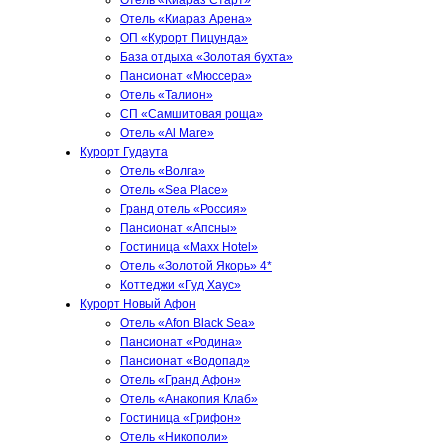
Отель «Киараз Арена»
ОП «Курорт Пицунда»
База отдыха «Золотая бухта»
Пансионат «Мюссера»
Отель «Талион»
СП «Самшитовая роща»
Отель «Al Mare»
Курорт Гудаута
Отель «Волга»
Отель «Sea Place»
Гранд отель «Россия»
Пансионат «Апсны»
Гостиница «Maxx Hotel»
Отель «Золотой Якорь» 4*
Коттеджи «Гуд Хаус»
Курорт Новый Афон
Отель «Afon Black Sea»
Пансионат «Родина»
Пансионат «Водопад»
Отель «Гранд Афон»
Отель «Анакопия Клаб»
Гостиница «Грифон»
Отель «Никополи»