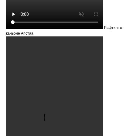
Рафтинг в
каньоне Апстаа