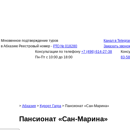
Мгновенное подтверждение туров
Канал в Telegr
в Абхазию Реестровый номер -
РТО № 018280
Заказать звоно
Консультации по телефону
+7 (496) 614-27-38
Конс
Пн-Пт с 10:00 до 18:00
83-5
>
Абхазия
>
Курорт Гагра
>
Пансионат «Сан-Марина»
Пансионат «Сан-Марина»