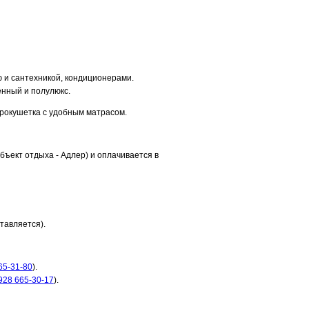
 и сантехникой, кондиционерами.
енный и полулюкс.
врокушетка с удобным матрасом.
бъект отдыха - Адлер) и оплачивается в
тавляется).
65-31-80
).
928 665-30-17
).