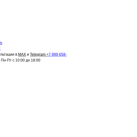
am
к
ультации в
MAX
и
Telegram
+7 999 658-
8
Пн-Пт с 10:00 до 18:00