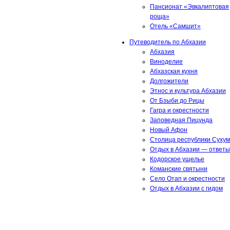
Пансионат «Эвкалиптовая
роща»
Отель «Самшит»
Путеводитель по Абхазии
Абхазия
Виноделие
Абхазская кухня
Долгожители
Этнос и культура Абхазии
От Бзыби до Рицы
Гагра и окрестности
Заповедная Пицунда
Новый Афон
Столица республики Сухум
Отдых в Абхазии — ответы
Кодорское ущелье
Команские святыни
Село Отап и окрестности
Отдых в Абхазии с гидом