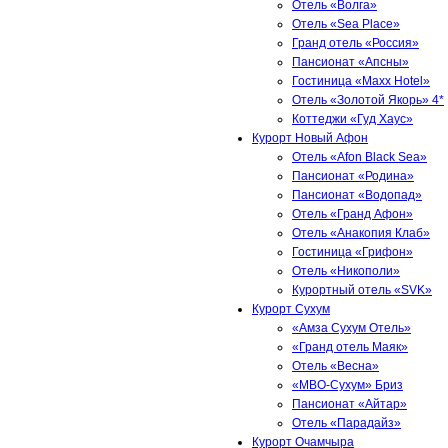
Отель «Волга»
Отель «Sea Place»
Гранд отель «Россия»
Пансионат «Апсны»
Гостиница «Maxx Hotel»
Отель «Золотой Якорь» 4*
Коттеджи «Гуд Хаус»
Курорт Новый Афон
Отель «Afon Black Sea»
Пансионат «Родина»
Пансионат «Водопад»
Отель «Гранд Афон»
Отель «Анакопия Клаб»
Гостиница «Грифон»
Отель «Никополи»
Курортный отель «SVK»
Курорт Сухум
«Амза Сухум Отель»
«Гранд отель Маяк»
Отель «Весна»
«МВО-Сухум» Бриз
Пансионат «Айтар»
Отель «Парадайз»
Курорт Очамчыра