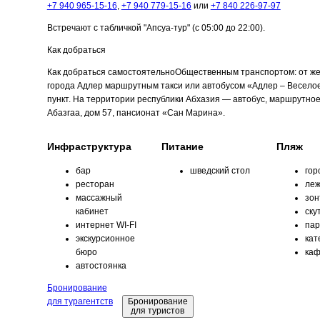
+7 940 965-15-16
,
+7 940 779-15-16
или
+7 840 226-97-97
Встречают с табличкой "Апсуа-тур" (с 05:00 до 22:00).
Как добраться
Как добраться самостоятельно
Общественным транспортом: от же
города Адлер маршрутным такси или автобусом «Адлер – Весело
пункт. На территории республики Абхазия — автобус, маршрутное 
Абазгаа, дом 57, пансионат «Сан Марина».
Инфраструктура
Питание
Пляж
бар
шведский стол
гор
ресторан
леж
массажный
зо
кабинет
ску
интернет WI-FI
пар
экскурсионное
кат
бюро
каф
автостоянка
Бронирование
для турагентств
Бронирование
для туристов