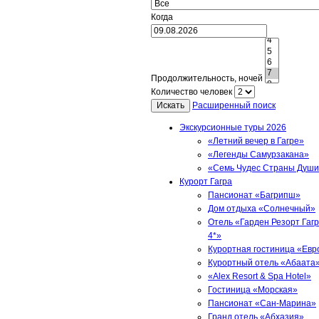
Когда
Продолжительность, ночей
Количество человек
Искать
Расширенный поиск
Экскурсионные туры 2026
«Летний вечер в Гагре»
«Легенды Самурзакана»
«Семь Чудес Страны Душ
Курорт Гагра
Пансионат «Багрипш»
Дом отдыха «Солнечный»
Отель «Гарден Резорт Гаг
4*»
Курортная гостиница «Евр
Курортный отель «Абаата
«Alex Resort & Spa Hotel»
Гостиница «Морская»
Пансионат «Сан-Марина»
Гранд отель «Абхазия»