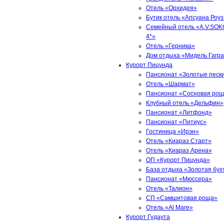
Отель «Орхидея»
Бутик отель «Апсуана Роуз
Семейный отель «A.V.SOK
4*»
Отель «Герника»
Дом отдыха «Мидель Гагр
Курорт Пицунда
Пансионат «Золотые песк
Отель «Шармат»
Пансионат «Сосновая ро
Клубный отель «Дельфин»
Пансионат «Литфонд»
Пансионат «Питиус»
Гостиница «Ирэн»
Отель «Киараз Старт»
Отель «Киараз Арена»
ОП «Курорт Пицунда»
База отдыха «Золотая бух
Пансионат «Мюссера»
Отель «Талион»
СП «Самшитовая роща»
Отель «Al Mare»
Курорт Гудаута