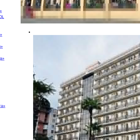
»
OL
а»
и»
ща»
та»