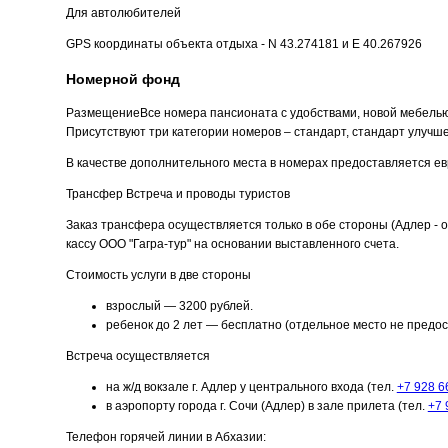
Для автолюбителей
GPS координаты объекта отдыха - N 43.274181 и E 40.267926
Номерной фонд
Размещение
Все номера пансионата с удобствами, новой мебелью
Присутствуют три категории номеров – стандарт, стандарт улучш
В качестве дополнительного места в номерах предоставляется е
Трансфер
Встреча и проводы туристов
Заказ трансфера осуществляется только в обе стороны (Адлер - о
кассу ООО "Гагра-тур" на основании выставленного счета.
Стоимость услуги в две стороны
взрослый — 3200 рублей.
ребенок до 2 лет — бесплатно (отдельное место не предос
Встреча осуществляется
на ж/д вокзале г. Адлер у центрального входа (тел.
+7 928 6
в аэропорту города г. Сочи (Адлер) в зале прилета (тел.
+7 
Телефон горячей линии в Абхазии: