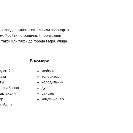
лезнодорожного вокзала или аэропорта
е». Пройти пограничный пропускной
такси или такси до города Гагра, улица
В номере
одской
мебель
аки
телевизор
нты
холодильник
тер и банан
душ
аглайдинг
санузел
ер
кондиционер
е бары