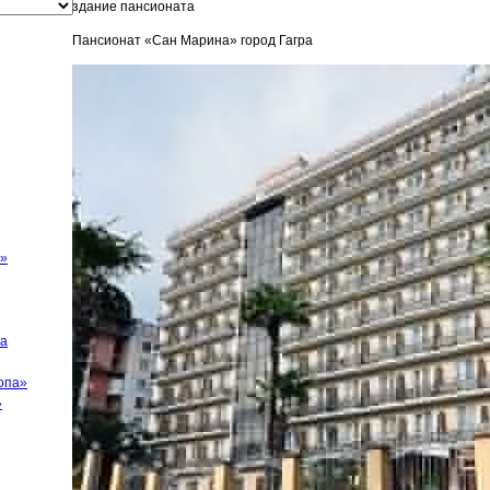
здание пансионата
Пансионат «Сан Марина» город Гагра
и»
ра
опа»
»